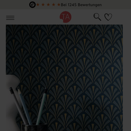
★
★
★
★
★
Bei 1245 Bewertungen
Zum Hauptinhalt springen