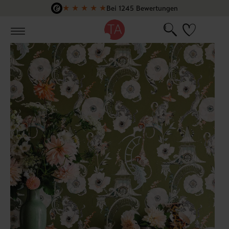
★
★
★
★
★
Bei 1245 Bewertungen
Zum Hauptinhalt springen