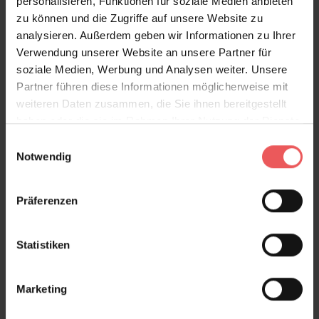
Produktgalerie überspringen
Variante
personalisieren, Funktionen für soziale Medien anbieten
zu können und die Zugriffe auf unsere Website zu
analysieren. Außerdem geben wir Informationen zu Ihrer
Verwendung unserer Website an unsere Partner für
soziale Medien, Werbung und Analysen weiter. Unsere
Partner führen diese Informationen möglicherweise mit
weiteren Daten zusammen, die Sie ihnen bereitgestellt
haben oder die sie im Rahmen Ihrer Nutzung der Dienste
gesammelt haben.
Einwilligungsauswahl
Notwendig
Präferenzen
Statistiken
Marketing