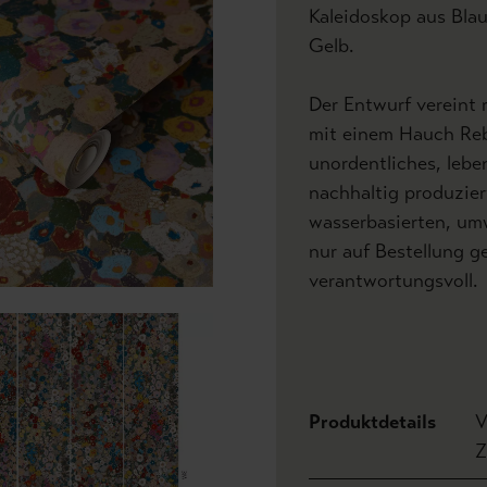
Kaleidoskop aus Bla
Gelb.
Der Entwurf vereint
mit einem Hauch Rebe
unordentliches, lebe
nachhaltig produziert
wasserbasierten, um
nur auf Bestellung g
verantwortungsvoll.
Produktdetails
V
Z