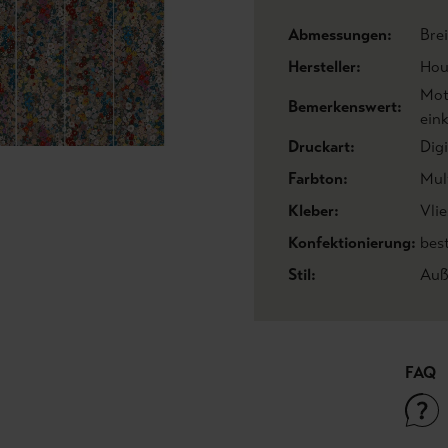
Abmessungen:
Bre
Hersteller:
Hou
Mot
Bemerkenswert:
eink
Druckart:
Dig
Farbton:
Mul
Kleber:
Vlie
Konfektionierung:
bes
Stil:
Auß
FAQ