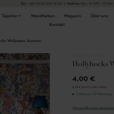
Tel.:
+49 (0)221 932 81 82
|
Hotline:
Mo – Fr 9.15 – 13 Uhr
Tapeten
Wandfarben
Magazin
Über uns
Kontakt
ocks Wallpaper, Autumn
HOUSE OF HACKNEY
Hollyhocks 
4,00 €
0,74 € pro m² |
inkl. MwSt.
Lieferzeit: 10 Werktage
Versandkosten anzeige