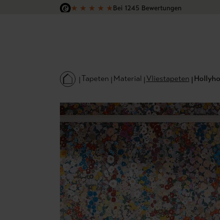
★
★
★
★
★
Bei 1245 Bewertungen
 Hauptinhalt springen
Zur Suche springen
Zur Hauptnavigation springen
Versandkostenfrei in Deutschland
Tapeten
Material
Vliestapeten
Hollyh