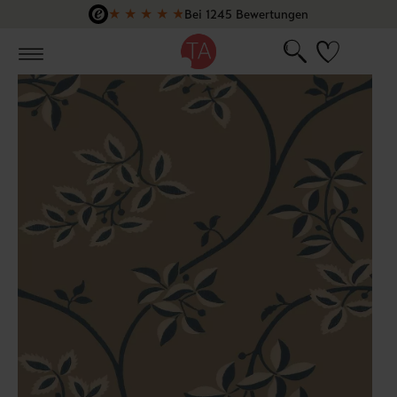
★
★
★
★
★
Bei 1245 Bewertungen
Zum Hauptinhalt springen