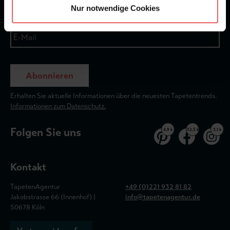
Nur notwendige Cookies
Abonnieren
Erhalten Sie aktuelle Informationen über die neuesten Tapetentrends.
Informationen zum Datenschutz.
Folgen Sie uns
4,9 k
32,5 k
3,1 k
Kontakt
TapetenAgentur
+49 (0)221 932 81 82
Jakobstrasse 66 (Innenhof) |
info@tapetenagentur.de
50678 Köln