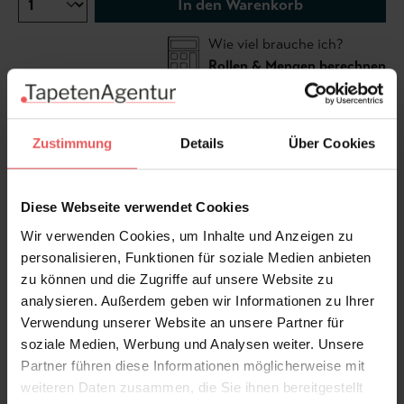
In den Warenkorb
Wie viel brauche ich?
Rollen & Mengen berechnen
Die Tapete Ringwold greift ein englisches
Zustimmung
Details
Über Cookies
Seidenmuster des frühen 18. Jahrhunderts auf. Die
geschwungenen Ranken und zweifarbigen Blätter
Diese Webseite verwendet Cookies
wirken leicht und rhythmisch. Durch die spezielle
Drucktechnik entsteht eine dezente, damastähnliche
Wir verwenden Cookies, um Inhalte und Anzeigen zu
Oberfläche.
personalisieren, Funktionen für soziale Medien anbieten
zu können und die Zugriffe auf unsere Website zu
analysieren. Außerdem geben wir Informationen zu Ihrer
Produktdetails
Verwendung unserer Website an unsere Partner für
soziale Medien, Werbung und Analysen weiter. Unsere
Versand & Zahlung
Partner führen diese Informationen möglicherweise mit
weiteren Daten zusammen, die Sie ihnen bereitgestellt