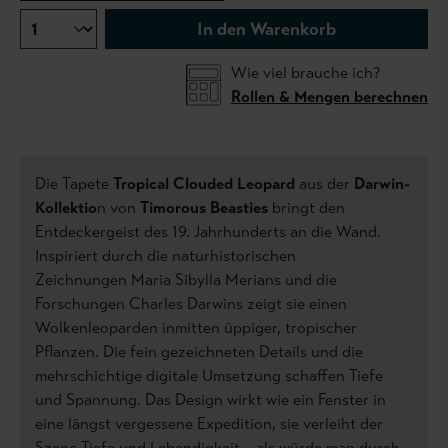
In den Warenkorb
Wie viel brauche ich?
Rollen & Mengen berechnen
Die Tapete
Tropical Clouded Leopard
aus der
Darwin-
Kollektio
n von
Timorous Beasties
bringt den
Entdeckergeist des 19. Jahrhunderts an die Wand.
Inspiriert durch die naturhistorischen
Zeichnungen Maria Sibylla Merians und die
Forschungen Charles Darwins zeigt sie einen
Wolkenleoparden inmitten üppiger, tropischer
Pflanzen. Die fein gezeichneten Details und die
mehrschichtige digitale Umsetzung schaffen Tiefe
und Spannung. Das Design wirkt wie ein Fenster in
eine längst vergessene Expedition, sie verleiht der
Szene Tiefe und Lebendigkeit – als würde man durch