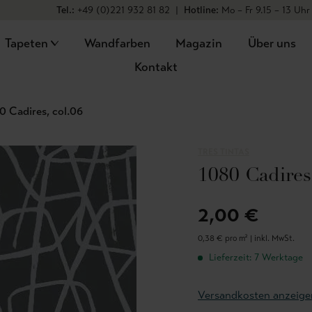
Tel.:
+49 (0)221 932 81 82
|
Hotline:
Mo – Fr 9.15 – 13 Uhr
Tapeten
Wandfarben
Magazin
Über uns
Kontakt
0 Cadires, col.06
TRES TINTAS
1080 Cadires,
2,00 €
0,38 € pro m² |
inkl. MwSt.
Lieferzeit: 7 Werktage
Versandkosten anzeige