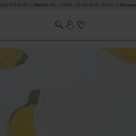
★
★
★
)221 932 81 82
Bei 1245 Bewertungen
|
Hotline:
Mo – Fr 9.15 – 13 Uhr & 14 – 17 Uhr
|
Showroo