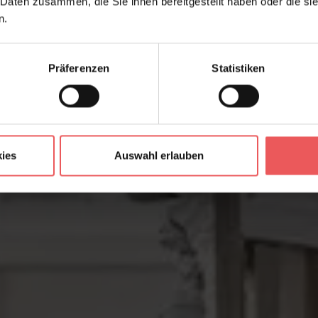
 Daten zusammen, die Sie ihnen bereitgestellt haben oder die s
mit Feingefüh
n.
Präferenzen
Statistiken
ies
Auswahl erlauben