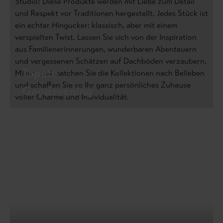
Studio! Diese Produkte werden mit Liebe zum Detail
und Respekt vor Traditionen hergestellt. Jedes Stück ist
ein echter Hingucker: klassisch, aber mit einem
verspielten Twist. Lassen Sie sich von der Inspiration
aus Familienerinnerungen, wunderbaren Abenteuern
und vergessenen Schätzen auf Dachböden verzaubern.
Tapete
Mixen und matchen Sie die Kollektionen nach Belieben
und schaffen Sie so Ihr ganz persönliches Zuhause
Goodevening
voller Charme und Individualität.