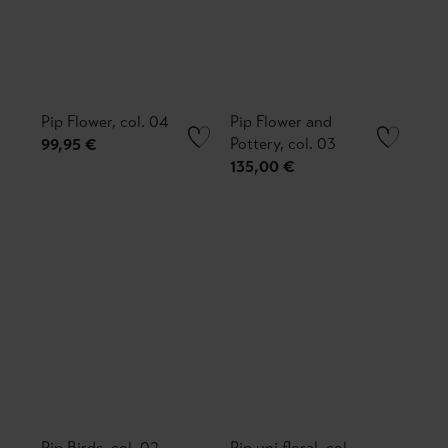
Pip Flower, col. 04
Pip Flower and
Pottery, col. 03
99,95 €
135,00 €
Pip Birds, col. 02
Pip uni floral, col.