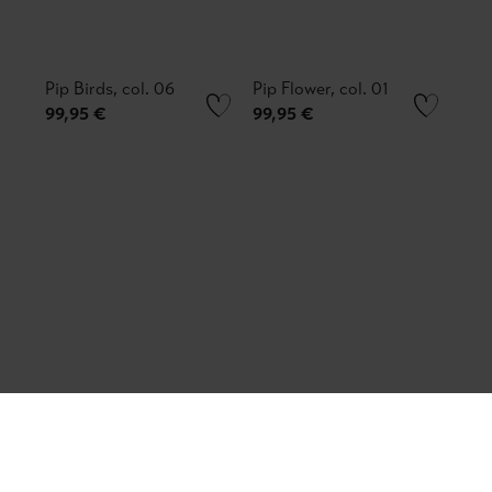
Pip Birds, col. 06
Pip Flower, col. 01
99,95 €
99,95 €
Pip Flower and
Pip Birds, col. 20
Pottery, col. 05
99,95 €
135,00 €