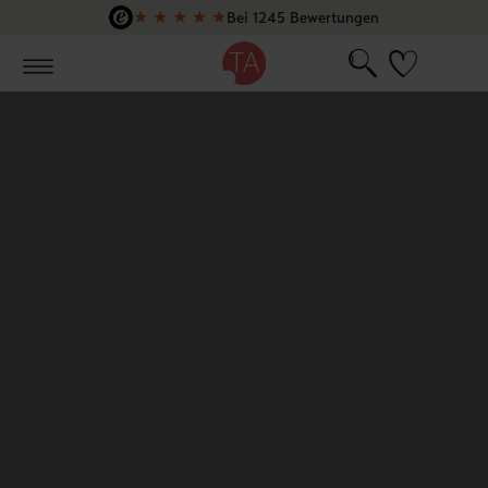
★
★
★
★
★
Bei 1245 Bewertungen
Zum Hauptinhalt springen