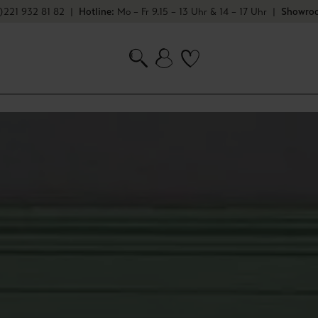
★
★
★
)221 932 81 82
Bei 1245 Bewertungen
|
Hotline:
Mo – Fr 9.15 – 13 Uhr & 14 – 17 Uhr
|
Showroo