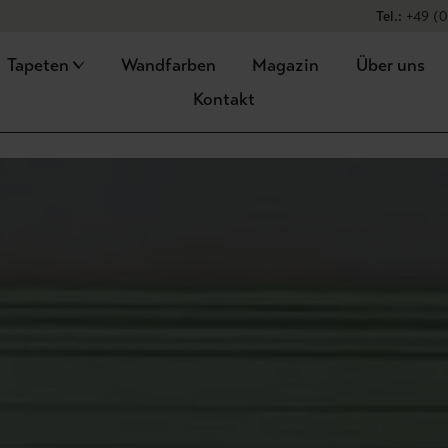
★
★
Tel.:
+49 (0
Tapeten
Wandfarben
Magazin
Über uns
Kontakt