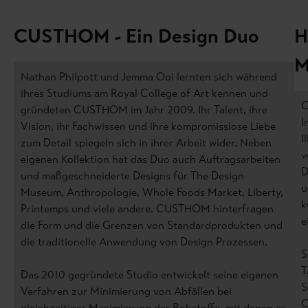
CUSTHOM - Ein Design Duo
H
M
Nathan Philpott und Jemma Ooi lernten sich während
ihres Studiums am Royal College of Art kennen und
C
gründeten CUSTHOM im Jahr 2009. Ihr Talent, ihre
I
Vision, ihr Fachwissen und ihre kompromisslose Liebe
I
zum Detail spiegeln sich in ihrer Arbeit wider. Neben
v
eigenen Kollektion hat das Duo auch Auftragsarbeiten
D
und maßgeschneiderte Designs für The Design
u
Museum, Anthropologie, Whole Foods Market, Liberty,
k
Printemps und viele andere. CUSTHOM hinterfragen
e
die Form und die Grenzen von Standardprodukten und
die traditionelle Anwendung von Design Prozessen.
S
T
Das 2010 gegründete Studio entwickelt seine eigenen
S
Verfahren zur Minimierung von Abfällen bei
gleichzeitiger Maximierung der Rohstoffe, mit denen es