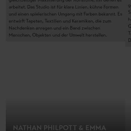
g
arbeitet. Das Studio ist für klare Linien, kühne Formen
S
und einen spielerischen Umgang mit Farben bekannt. Es
h
entwirft Tapeten, Textilien und Keramiken, die zum
Q
Nachdenken anregen und ein Band zwischen
T
Menschen, Objekten und der Umwelt herstellen.
D
NATHAN PHILPOTT & EMMA