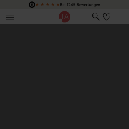
★
★
★
★
★
Bei 1245 Bewertungen
Zum Hauptinhalt springen