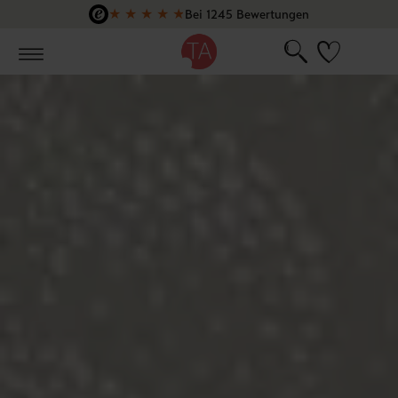
★
★
★
★
★
Bei 1245 Bewertungen
Zum Hauptinhalt springen