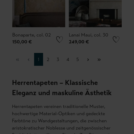
Bonaparte, col. 02
Lanai Maui, col. 30
150,00 €
249,00 €
Seite
Seite
Seite
Seite
Seite
1
2
3
4
5
Herrentapeten – Klassische
Eleganz und maskuline Ästhetik
Herrentapeten vereinen traditionelle Muster,
hochwertige Material-Optiken und gedeckte
Farbtöne zu Wandgestaltungen, die zwischen
aristokratischer Noblesse und zeitgenössischer