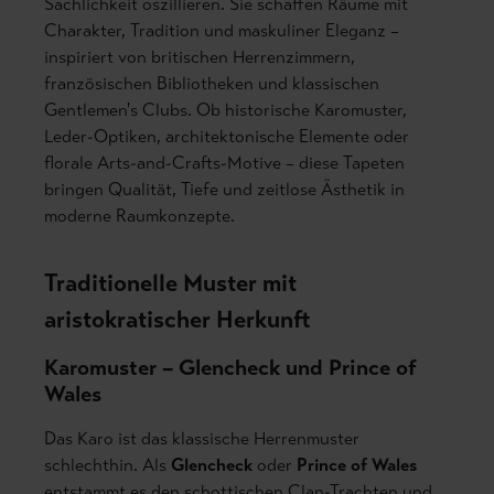
Sachlichkeit oszillieren. Sie schaffen Räume mit
Charakter, Tradition und maskuliner Eleganz –
inspiriert von britischen Herrenzimmern,
französischen Bibliotheken und klassischen
Gentlemen's Clubs. Ob historische Karomuster,
Leder-Optiken, architektonische Elemente oder
florale Arts-and-Crafts-Motive – diese Tapeten
bringen Qualität, Tiefe und zeitlose Ästhetik in
moderne Raumkonzepte.
Traditionelle Muster mit
aristokratischer Herkunft
Karomuster – Glencheck und Prince of
Wales
Das Karo ist das klassische Herrenmuster
schlechthin. Als
Glencheck
oder
Prince of Wales
entstammt es den schottischen Clan-Trachten und