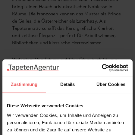
bringt einen Hauch aristokratischer Noblesse in
Räume. Die Franzosen kennen das Muster als Prince
de Galles, die Österreicher als Esterhazy. Als
Tapetenmotiv schafft das Karo grafische Klarheit
und zeitlose Eleganz – perfekt für Arbeitszimmer,
Bibliotheken und klassische Herrenzimmer.
Varianten:
Von feinem, subtilen Glencheck (dezent,
zurückhaltend) bis zu großflächigem,
kontrastreichem Prince-of-Wales-Karo (statement-
setzend, prägnant).
Zustimmung
Details
Über Cookies
Gestaltungstipp:
Karomuster funktionieren am
besten als
Akzentwand
. Sie setzen einen klaren
Diese Webseite verwendet Cookies
Fokus, ohne den Raum zu überladen. Kombinieren
Wir verwenden Cookies, um Inhalte und Anzeigen zu
Sie sie mit glatten Leder- oder Holzoberflächen und
personalisieren, Funktionen für soziale Medien anbieten
vermeiden Sie weitere gemusterte Textilien.
zu können und die Zugriffe auf unsere Website zu