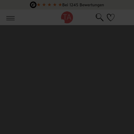
★
★
★
★
★
Bei 1245 Bewertungen
Zum Hauptinhalt springen