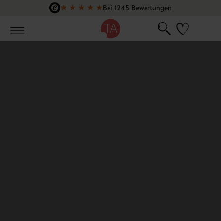
★
★
★
★
★
Bei 1245 Bewertungen
Zum Hauptinhalt springen