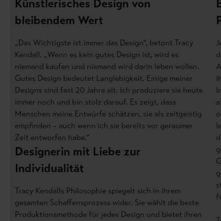
Künstlerisches Design von
bleibendem Wert
„Das Wichtigste ist immer das Design“, betont Tracy
J
Kendall. „Wenn es kein gutes Design ist, wird es
d
niemand kaufen und niemand wird darin leben wollen.
A
Gutes Design bedeutet Langlebigkeit. Einige meiner
i
Designs sind fast 20 Jahre alt. Ich produziere sie heute
I
immer noch und bin stolz darauf. Es zeigt, dass
a
Menschen meine Entwürfe schätzen, sie als zeitgeistig
o
empfinden – auch wenn ich sie bereits vor geraumer
l
Zeit entworfen habe.“
d
Designerin mit Liebe zur
g
G
Individualität
g
s
Tracy Kendalls Philosophie spiegelt sich in ihrem
f
gesamten Schaffensprozess wider. Sie wählt die beste
Produktionsmethode für jedes Design und bietet ihren
T