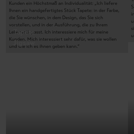
Kunden ein Höchstmaß an Individualität: „Ich liefere
S
Ihnen ein handgefertigtes Stück Tapete: in der Farbe,
i
die Sie wünschen, in dem Design, das Sie sich
u
vorstellen, und in der Ausführung, die zu Ihrem
s
Tapete
Lebensstil passt. Ich interessiere mich für meine
u
Kunden. Mich interessiert sehr dafür, was sie wollen
Jigsaw
und wie ich es ihnen geben kann.“