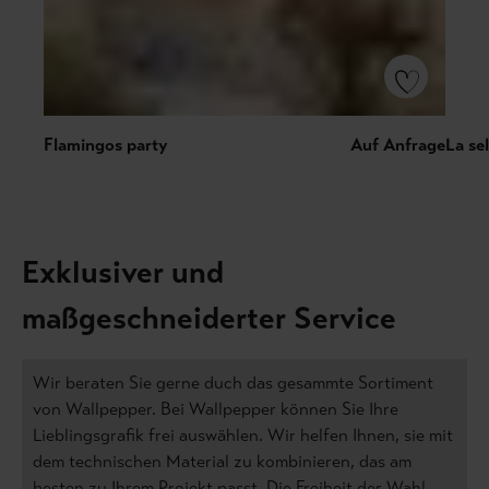
Flamingos party
Auf Anfrage
La sel
Exklusiver und
maßgeschneiderter Service
Wir beraten Sie gerne duch das gesammte Sortiment
von Wallpepper. Bei Wallpepper können Sie Ihre
Lieblingsgrafik frei auswählen. Wir helfen Ihnen, sie mit
dem technischen Material zu kombinieren, das am
besten zu Ihrem Projekt passt. Die Freiheit der Wahl