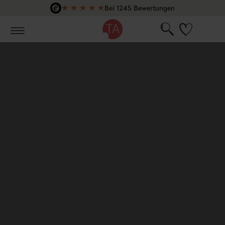
★
★
★
★
★
Bei 1245 Bewertungen
Zum Hauptinhalt springen