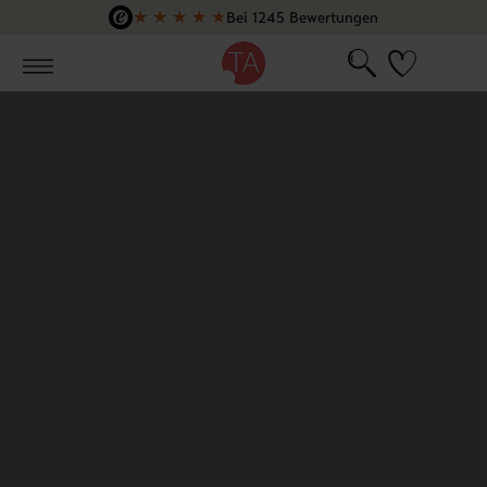
★
★
★
★
★
Bei 1245 Bewertungen
Zum Hauptinhalt springen