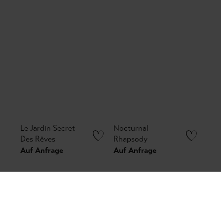
Le Jardin Secret
Nocturnal
Des Rêves
Rhapsody
Auf Anfrage
Auf Anfrage