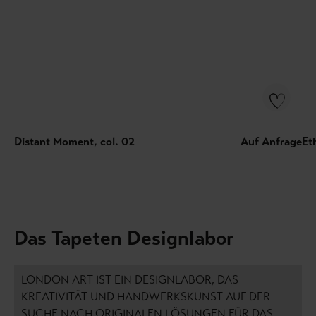
Distant Moment, col. 02
Auf Anfrage
Et
Das Tapeten Designlabor
LONDON ART IST EIN DESIGNLABOR, DAS
KREATIVITÄT UND HANDWERKSKUNST AUF DER
SUCHE NACH ORIGINALEN LÖSUNGEN FÜR DAS