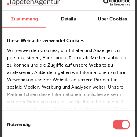
Seahorse, col. 01
Cirrus
185,00 €
416,30 €
Zustimmung
Details
Über Cookies
Diese Webseite verwendet Cookies
Wir verwenden Cookies, um Inhalte und Anzeigen zu
personalisieren, Funktionen für soziale Medien anbieten
zu können und die Zugriffe auf unsere Website zu
analysieren. Außerdem geben wir Informationen zu Ihrer
Verwendung unserer Website an unsere Partner für
soziale Medien, Werbung und Analysen weiter. Unsere
Partner führen diese Informationen möglicherweise mit
Surf, col.01
Malinda Dream,
weiteren Daten zusammen, die Sie ihnen bereitgestellt
blue
642,00 €
haben oder die sie im Rahmen Ihrer Nutzung der Dienste
Auf Anfrage
gesammelt haben.
Einwilligungsauswahl
Notwendig