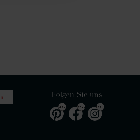
Folgen Sie uns
en
4,9 k
32,5 k
3,1 k