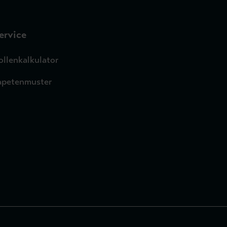
ervice
ollenkalkulator
apetenmuster