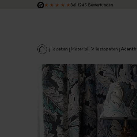
★
★
★
★
★
Bei 1245 Bewertungen
 Hauptinhalt springen
Zur Suche springen
Zur Hauptnavigation springen
Versandkostenfrei in Deutschland
Tapeten
Material
Vliestapeten
Acanthu