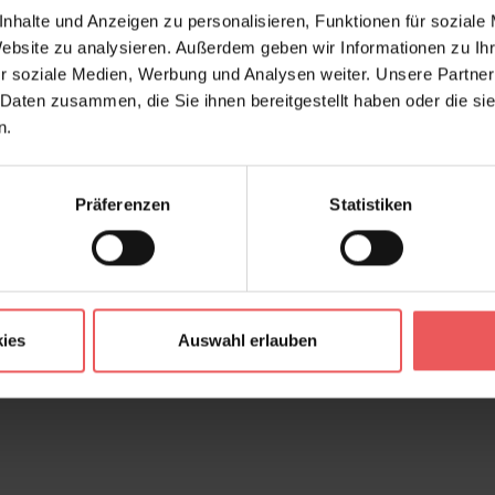
Wan
nhalte und Anzeigen zu personalisieren, Funktionen für soziale
Design:
Blät
Website zu analysieren. Außerdem geben wir Informationen zu I
r soziale Medien, Werbung und Analysen weiter. Unsere Partner
Farbton:
Ant
 Daten zusammen, die Sie ihnen bereitgestellt haben oder die s
Kleber:
Vlie
n.
Kollektion:
Hou
Konfektionierung:
Mot
Präferenzen
Statistiken
FAQ
ies
Auswahl erlauben