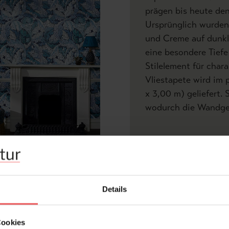
prägen bis heute den
Ursprünglich wurden 
und Creme auf dunkl
eine besondere Tief
Stilelement für char
Vliestapete wird im 
x 3,00 m) geliefert. 
wodurch die Wandges
Produktdetails
V
Z
Details
Abmessungen:
Bre
Hersteller:
Hou
Aus
Cookies
Bemerkenswert: