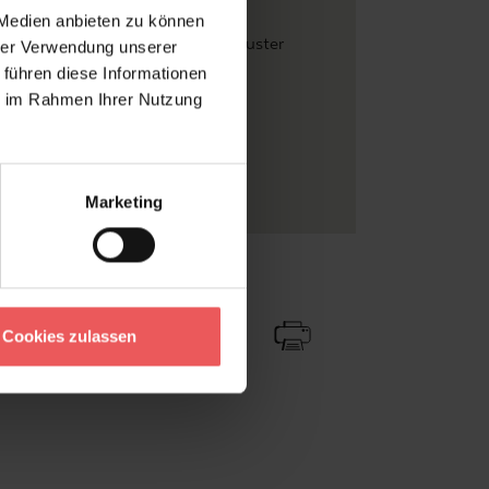
d einkleistern
, Waschbeständig
 Medien anbieten zu können
ter
, Florale Muster
, Klassische Muster
hrer Verwendung unserer
 führen diese Informationen
hrazit
, Blau
, Creme
, Grün
ie im Rahmen Ihrer Nutzung
skleber
se of Hackney
iv
Marketing
Zu Favoriten
Teilen!
Cookies zulassen