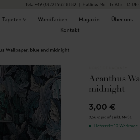
Tel.:
+49 (0)221 932 81 82
|
Hotline:
Mo – Fr 9.15 – 13 Uhr
Tapeten
Wandfarben
Magazin
Über uns
Kontakt
s Wallpaper, blue and midnight
HOUSE OF HACKNEY
Acanthus Wal
midnight
3,00 €
0,56 € pro m² |
inkl. MwSt.
Lieferzeit: 10 Werktage