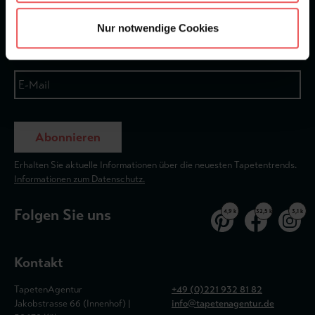
Newsletter
Nur notwendige Cookies
Abonnieren
Erhalten Sie aktuelle Informationen über die neuesten Tapetentrends.
Informationen zum Datenschutz.
Folgen Sie uns
4,9 k
32,5 k
3,1 k
Kontakt
TapetenAgentur
+49 (0)221 932 81 82
Jakobstrasse 66 (Innenhof) |
info@tapetenagentur.de