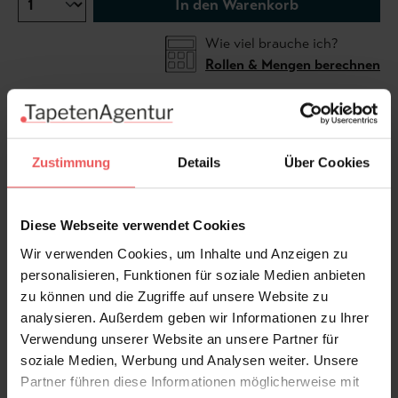
In den Warenkorb
Wie viel brauche ich?
Rollen & Mengen berechnen
Das Design Allsorts von MissPrint lädt zur Fantasie
ein. Es ist der dem Betrachter überlassen, was er in
Zustimmung
Details
Über Cookies
dem Design zu entdecken vermag. Abstrakte,
organische Formen mit feinen Texturen fügen sich
Diese Webseite verwendet Cookies
dekorativ zu einem lebendigen Muster. Die Tapete
spielt mit Rhythmus und Bewegung, wirkt verspielt
Wir verwenden Cookies, um Inhalte und Anzeigen zu
und zugleich harmonisch – ein Design voller
personalisieren, Funktionen für soziale Medien anbieten
Kreativität und Charakter.
zu können und die Zugriffe auf unsere Website zu
analysieren. Außerdem geben wir Informationen zu Ihrer
Verwendung unserer Website an unsere Partner für
Produktdetails
soziale Medien, Werbung und Analysen weiter. Unsere
Partner führen diese Informationen möglicherweise mit
Versand & Zahlung