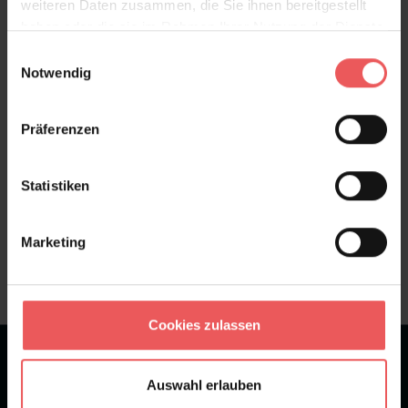
weiteren Daten zusammen, die Sie ihnen bereitgestellt
haben oder die sie im Rahmen Ihrer Nutzung der Dienste
Bewertungen
gesammelt haben.
Einwilligungsauswahl
Notwendig
FAQ
Teilen!
Präferenzen
Statistiken
Sie haben Fragen zum Produkt?
Frage stellen
Marketing
+49 (0)221 932 81 82
Cookies zulassen
★
★
★
★
★
Bei 1245 Bewertungen
Auswahl erlauben