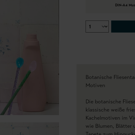
DIN-A4 Mus
Botanische Fliesentap
Motiven
Die botanische Flies
klassische weiße frie
Kachelmotiven im Vin
wie Blumen, Blätter 
Tapete zum Hingucke