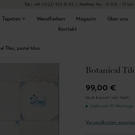
Tel.:
+49 (0)221 932 81 82
|
Hotline:
Mo – Fr 9.15 – 13 Uhr
Tapeten
Wandfarben
Magazin
Über uns
Kontakt
al Tiles, pastel blue
Botanical Til
99,00 €
36,45 € pro m² |
inkl. MwSt.
Lieferzeit: 10 Werktage
Versandkosten anzeige