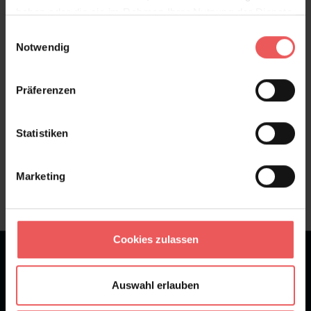
haben oder die sie im Rahmen Ihrer Nutzung der Dienste
Bewertungen
gesammelt haben.
Einwilligungsauswahl
Notwendig
FAQ
Teilen!
Präferenzen
Statistiken
Sie haben Fragen zum Produkt?
Frage stellen
Marketing
+49 (0)221 932 81 82
Cookies zulassen
★
★
★
★
★
Bei 1245 Bewertungen
Auswahl erlauben
Newsletter