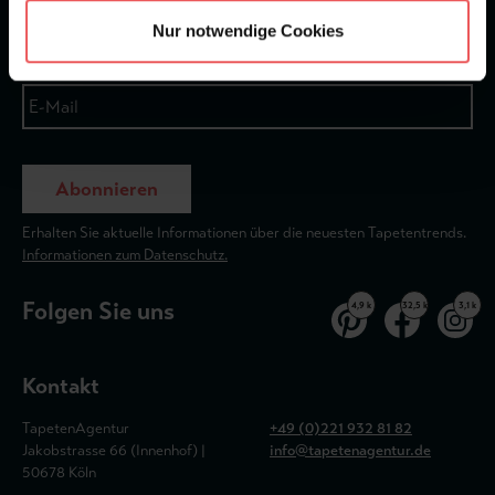
Nur notwendige Cookies
Abonnieren
Erhalten Sie aktuelle Informationen über die neuesten Tapetentrends.
Informationen zum Datenschutz.
Folgen Sie uns
4,9 k
32,5 k
3,1 k
Kontakt
TapetenAgentur
+49 (0)221 932 81 82
Jakobstrasse 66 (Innenhof) |
info@tapetenagentur.de
50678 Köln