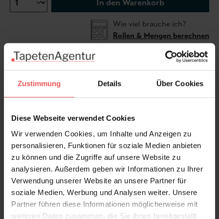
In den Warenkorb
Wie viel brauche ich?
Rollen & Mengen berechnen
Die Tapete Bumble Bee, col.07 (Creme, Gold), zeigt
Zustimmung
Details
Über Cookies
ein klassisches Motiv aus kleinen Hummeln und
Punkten – ein heiteres, leicht nostalgisches Design,
das ursprünglich auf Seidenstoffen in Josephine
Diese Webseite verwendet Cookies
Bonapartes Schlafzimmer zu finden war.
Wir verwenden Cookies, um Inhalte und Anzeigen zu
Grundfarbe: White Tie 2002
personalisieren, Funktionen für soziale Medien anbieten
Druckfarben: Bespoke Gold
zu können und die Zugriffe auf unsere Website zu
analysieren. Außerdem geben wir Informationen zu Ihrer
Produktdetails
Verwendung unserer Website an unsere Partner für
soziale Medien, Werbung und Analysen weiter. Unsere
Versand & Zahlung
Partner führen diese Informationen möglicherweise mit
weiteren Daten zusammen, die Sie ihnen bereitgestellt