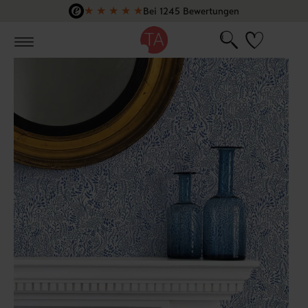
★
★
★
★
★
Bei 1245 Bewertungen
Zum Hauptinhalt springen