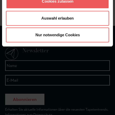
Frage stellen
Cookies zulassen
+49 (0)221 932 81 82
Auswahl erlauben
Nur notwendige Cookies
★
★
★
★
★
Bei 1245 Bewertungen
Newsletter
Abonnieren
Erhalten Sie aktuelle Informationen über die neuesten Tapetentrends.
Informationen zum Datenschutz.