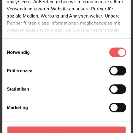
analysieren. Außerdem geben wir Informationen zu Ihrer
Großbritanniens. Diese Qualitätstapete wird mit
Verwendung unserer Website an unsere Partner für
Farben auf Wasserbasis auf flammhemmendes PEFC-
soziale Medien, Werbung und Analysen weiter. Unsere
Papier gedruckt.
Partner führen diese Informationen möglicherweise mit
weiteren Daten zusammen, die Sie ihnen bereitgestellt
haben oder die sie im Rahmen Ihrer Nutzung der Dienste
Produktdetails
gesammelt haben.
Einwilligungsauswahl
Notwendig
Versand & Zahlung
Präferenzen
Bewertungen
Statistiken
FAQ
Teilen!
Marketing
Sie haben Fragen zum Produkt?