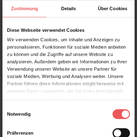
Bewertungen
Zustimmung
Details
Über Cookies
FAQ
Teilen!
Diese Webseite verwendet Cookies
Wir verwenden Cookies, um Inhalte und Anzeigen zu
personalisieren, Funktionen für soziale Medien anbieten
zu können und die Zugriffe auf unsere Website zu
Sie haben Fragen zum Produkt?
analysieren. Außerdem geben wir Informationen zu Ihrer
Verwendung unserer Website an unsere Partner für
Frage stellen
soziale Medien, Werbung und Analysen weiter. Unsere
+49 (0)221 932 81 82
Partner führen diese Informationen möglicherweise mit
weiteren Daten zusammen, die Sie ihnen bereitgestellt
haben oder die sie im Rahmen Ihrer Nutzung der Dienste
gesammelt haben.
Einwilligungsauswahl
Produktgalerie überspringen
Varianten
Notwendig
Präferenzen