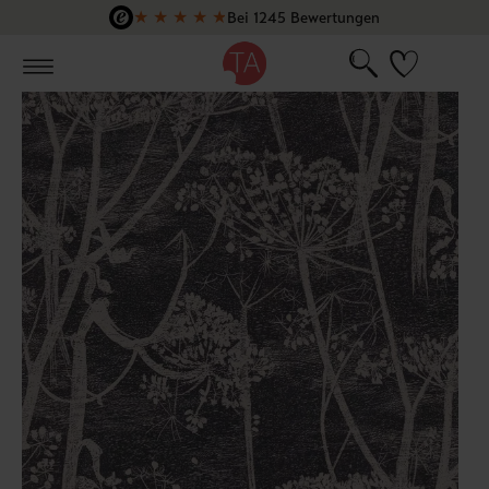
★
★
★
★
★
Bei 1245 Bewertungen
Zum Hauptinhalt springen