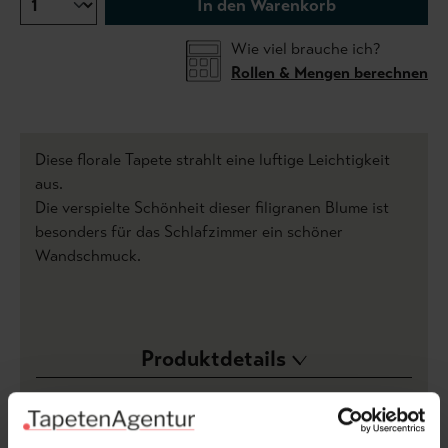
In den Warenkorb
Wie viel brauche ich?
Rollen & Mengen berechnen
Diese florale Tapete strahlt eine luftige Leichtigkeit
aus.
Die verspielte Schönheit dieser filigranen Blume ist
besonders für das Schlafzimmer ein schöner
Wandschmuck.
Produktdetails
Versand & Zahlung