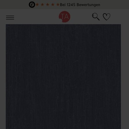
★
★
★
★
★
Bei 1245 Bewertungen
Zum Hauptinhalt springen