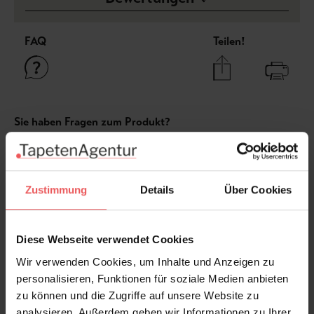
FAQ
Teilen!
Sie haben Fragen zum Produkt?
Frage stellen
+49 (0)221 932 81 82
Zustimmung
Details
Über Cookies
Diese Webseite verwendet Cookies
Produktgalerie überspringen
Varianten
Wir verwenden Cookies, um Inhalte und Anzeigen zu
personalisieren, Funktionen für soziale Medien anbieten
zu können und die Zugriffe auf unsere Website zu
analysieren. Außerdem geben wir Informationen zu Ihrer