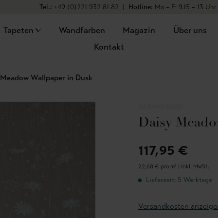
Tel.:
+49 (0)221 932 81 82
|
Hotline:
Mo – Fr 9.15 – 13 Uhr
Tapeten
Wandfarben
Magazin
Über uns
Kontakt
 Meadow Wallpaper in Dusk
HANNAH NUNN
Daisy Meado
117,95 €
22,68 € pro m² |
inkl. MwSt.
Lieferzeit: 5 Werktage
Versandkosten anzeige