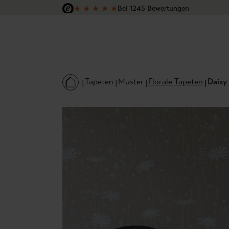
★
★
★
★
★
Bei 1245 Bewertungen
 Hauptinhalt springen
Zur Suche springen
Zur Hauptnavigation springen
Versandkostenfrei in Deutschland
Tapeten
Muster
Florale Tapeten
Daisy