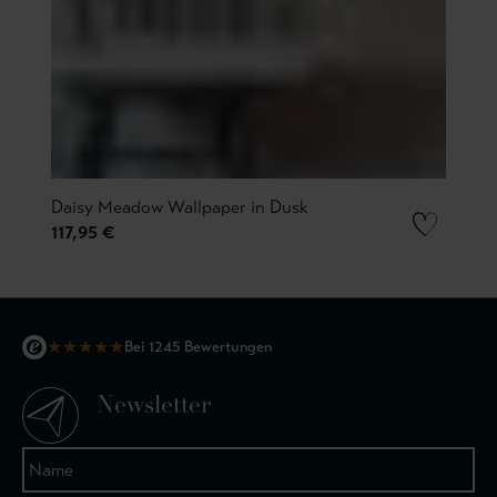
Daisy Meadow Wallpaper in Dusk
117,95 €
★
★
★
★
★
Bei 1245 Bewertungen
Newsletter