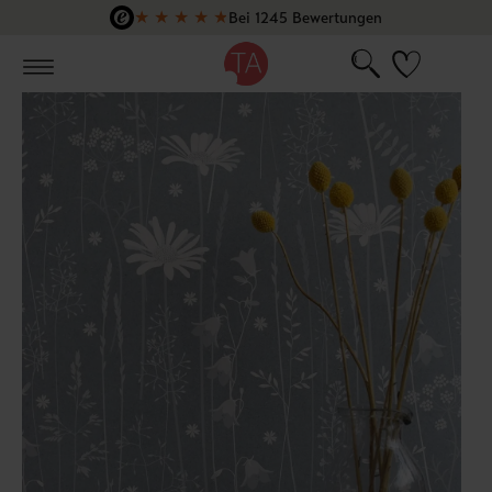
★
★
★
★
★
Bei 1245 Bewertungen
Zum Hauptinhalt springen