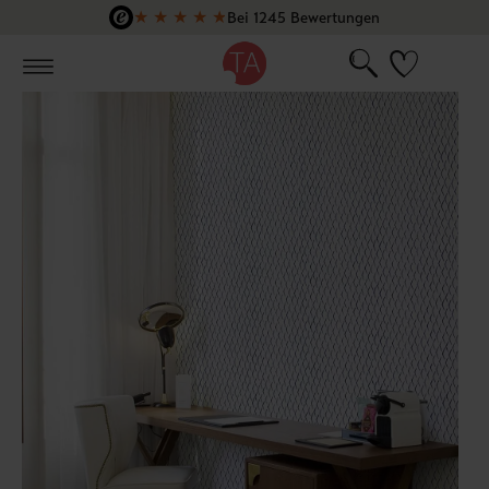
★
★
★
★
★
Bei 1245 Bewertungen
Zum Hauptinhalt springen