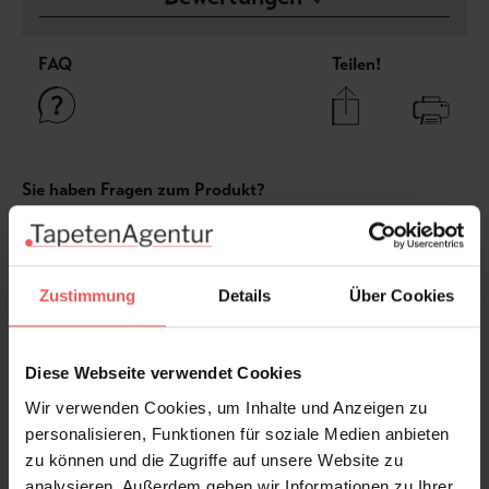
FAQ
Teilen!
Sie haben Fragen zum Produkt?
Frage stellen
+49 (0)221 932 81 82
Zustimmung
Details
Über Cookies
Diese Webseite verwendet Cookies
Produktgalerie überspringen
Varianten
Wir verwenden Cookies, um Inhalte und Anzeigen zu
personalisieren, Funktionen für soziale Medien anbieten
zu können und die Zugriffe auf unsere Website zu
analysieren. Außerdem geben wir Informationen zu Ihrer