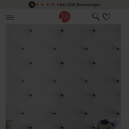
★
★
★
★
★
Bei 1245 Bewertungen
Zum Hauptinhalt springen