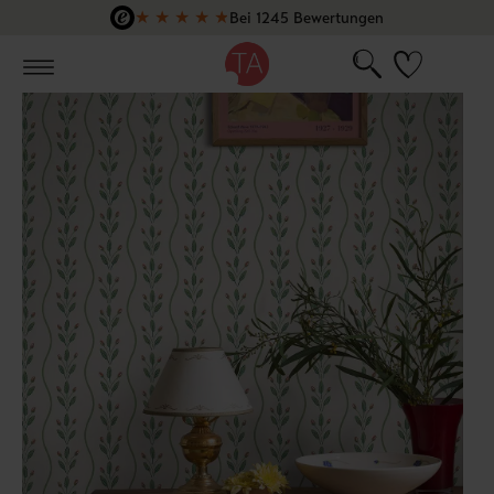
★
★
★
★
★
Bei 1245 Bewertungen
Zum Hauptinhalt springen