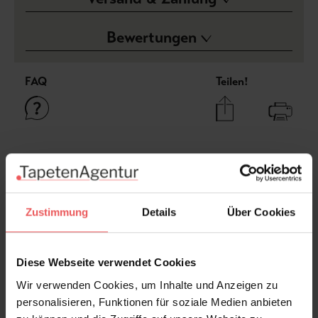
Bewertungen
FAQ
Teilen!
Sie haben Fragen zum Produkt?
Frage stellen
+49 (0)221 932 81 82
Zustimmung
Details
Über Cookies
Diese Webseite verwendet Cookies
Produktgalerie überspringen
Variante
Wir verwenden Cookies, um Inhalte und Anzeigen zu
personalisieren, Funktionen für soziale Medien anbieten