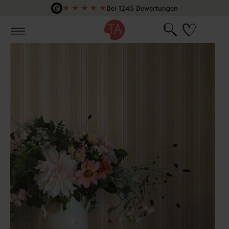
★
★
★
★
★
Bei 1245 Bewertungen
Zum Hauptinhalt springen