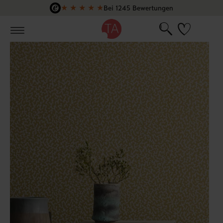
★
★
★
★
★
Bei 1245 Bewertungen
Zum Hauptinhalt springen