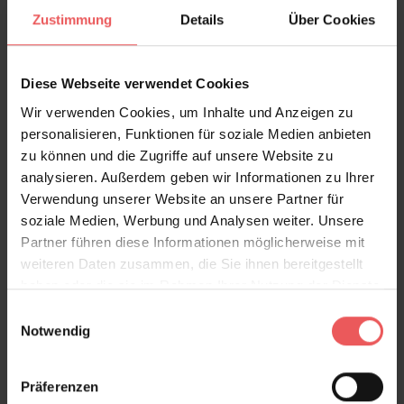
Zustimmung
Details
Über Cookies
Das Wandmotiv besteht aus vier Bahnen und ist in
Schwarz-Weiß gehalten. Es braucht keine Farbe, um
Diese Webseite verwendet Cookies
die Magie einer verträumten Bucht in die eigenen vier
Wir verwenden Cookies, um Inhalte und Anzeigen zu
Wände zu zaubern. Setzen Sie Akzente mit der
personalisieren, Funktionen für soziale Medien anbieten
Vliestapete als großes Wandbild im Schafzimmer mit
zu können und die Zugriffe auf unsere Website zu
der Originalgröße von zwei x zwei Metern., oder
analysieren. Außerdem geben wir Informationen zu Ihrer
verwandeln Sie eine ganze Zimmerwand in eine
Verwendung unserer Website an unsere Partner für
traumhafte Landschaft mit Meer, Kokospalmen und
soziale Medien, Werbung und Analysen weiter. Unsere
sanftes Hügelketten in der Ferne!
Partner führen diese Informationen möglicherweise mit
weiteren Daten zusammen, die Sie ihnen bereitgestellt
haben oder die sie im Rahmen Ihrer Nutzung der Dienste
gesammelt haben.
Einwilligungsauswahl
Notwendig
In den Raumbildern sind ggf. mehrere Motive
nebeneinander abgebildet.
Präferenzen
Motiv nach rechts rapportierbar.