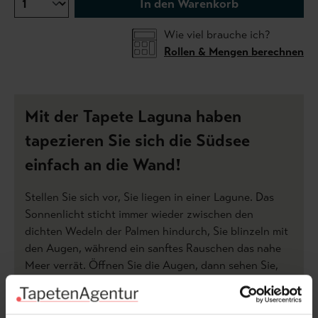
In den Warenkorb
Wie viel brauche ich?
Rollen & Mengen berechnen
Mit der Tapete Laguna haben
tapezieren Sie sich die Südsee
einfach an die Wand!
Stellen Sie sich vor, Sie liegen in einer Lagune. Das
Sonnenlicht sticht immer wieder zwischen den
dichten Wedeln der Palmen hindurch, Sie blinzeln mit
den Augen, während ein sanftes Rauschen das nahe
Meer verrät. Öffnen Sie die Augen, dann sehen Sie,
dass Sie gemütlich in ihrem Wohnzimmer auf der
Couch liegen und diesen Südseezauber nicht
träumen. Sondern wirklich spüren.