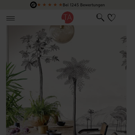
★
★
★
★
★
Bei 1245 Bewertungen
Zum Hauptinhalt springen