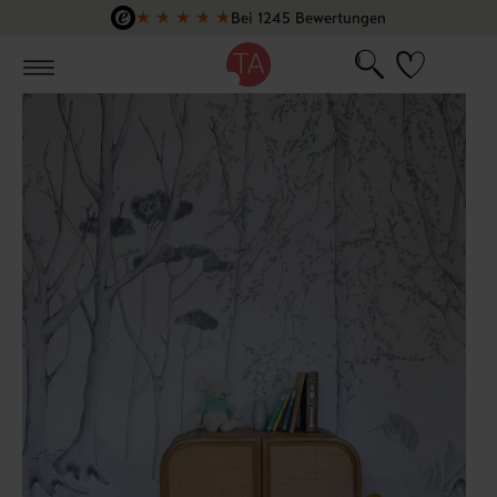
★
★
★
★
★
Bei 1245 Bewertungen
Zum Hauptinhalt springen