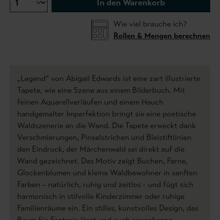
In den Warenkorb
Wie viel brauche ich?
Rollen & Mengen berechnen
„Legend“ von Abigail Edwards ist eine zart illustrierte
Tapete, wie eine Szene aus einem Bilderbuch. Mit
feinen Aquarellverläufen und einem Hauch
handgemalter Imperfektion bringt sie eine poetische
Waldszenerie an die Wand. Die Tapete erweckt dank
Verschmierungen, Pinselstrichen und Bleistiftlinien
den Eindruck, der Märchenwald sei direkt auf die
Wand gezeichnet. Das Motiv zeigt Buchen, Farne,
Glockenblumen und kleine Waldbewohner in sanften
Farben – natürlich, ruhig und zeitlos - und fügt sich
harmonisch in stilvolle Kinderzimmer oder ruhige
Familienräume ein. Ein stilles, kunstvolles Design, das
Raum für Fantasie lässt und auch erwachsene