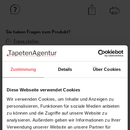
Sie haben Fragen zum Produkt?
Frage stellen
+49 (0)221 932 81 82
Zustimmung
Details
Über Cookies
Produktgalerie überspringen
Varianten
Diese Webseite verwendet Cookies
Wir verwenden Cookies, um Inhalte und Anzeigen zu
personalisieren, Funktionen für soziale Medien anbieten
zu können und die Zugriffe auf unsere Website zu
analysieren. Außerdem geben wir Informationen zu Ihrer
Verwendung unserer Website an unsere Partner für