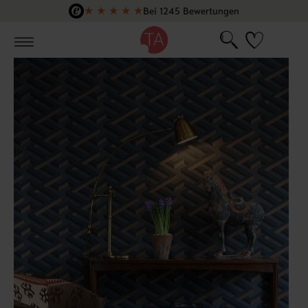
★
★
★
★
★
Bei 1245 Bewertungen
Zum Hauptinhalt springen