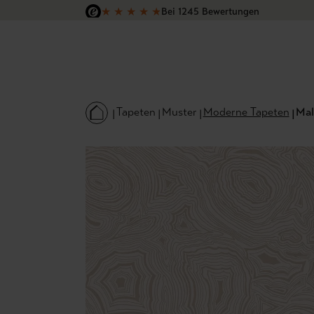
★
★
★
★
★
Bei 1245 Bewertungen
 Hauptinhalt springen
Zur Suche springen
Zur Hauptnavigation springen
Versandkostenfrei in Deutschland
Tapeten
Muster
Moderne Tapeten
Mal