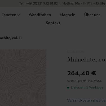
Tel.:
+49 (0)221 932 81 82
|
Hotline:
Mo – Fr 9.15 – 13 Uhr
Tapeten
Wandfarben
Magazin
Über uns
Kontakt
achite, col. 11
COLE & SON
Malachite, co
264,40 €
50,85 € pro m² |
inkl. MwSt.
Lieferzeit: 5 Werktage
Versandkosten anzeige