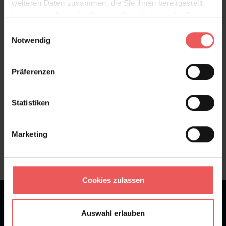
weiteren Daten zusammen, die Sie ihnen bereitgestellt
haben oder die sie im Rahmen Ihrer Nutzung der Dienste
Bewertungen
gesammelt haben.
Einwilligungsauswahl
Notwendig
FAQ
Teilen!
Präferenzen
Statistiken
Sie haben Fragen zum Produkt?
Frage stellen
Marketing
+49 (0)221 932 81 82
Cookies zulassen
★
★
★
★
★
Bei 1245 Bewertungen
Auswahl erlauben