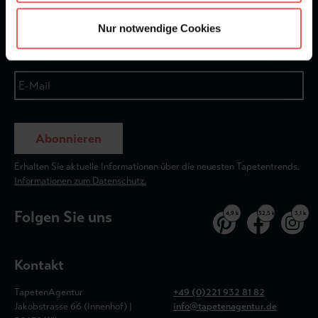
Newsletter
Nur notwendige Cookies
Abonnieren
Erhalten Sie aktuelle Informationen über die neuesten Tapetentrends.
Informationen zum Datenschutz.
Folgen Sie uns
4,9 k
32,5 k
3,1 k
Kontakt
TapetenAgentur
+49 (0)221 932 81 82
Jakobstrasse 66 (Innenhof) |
info@tapetenagentur.de