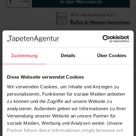
In den Warenkorb
Wie viel brauche ich?
Rollen & Mengen berechnen
Die Tapete "Meadow Pratum" präsentiert ein
Hügellandschaftsmuster mit feinen Streifen in den
Zustimmung
Details
Über Cookies
Farben Gelb, Grün und Braun. Der Name verbindet die
englische Bezeichnung "Meadow" für Wiese mit dem
Diese Webseite verwendet Cookies
lateinischen "Pratum", was ebenfalls Wiese oder
Grünland bedeutet. Diese Kombination deutet auf
Wir verwenden Cookies, um Inhalte und Anzeigen zu
eine gestalterische Inspiration durch natürliche,
personalisieren, Funktionen für soziale Medien anbieten
grüne Landschaften hin.
zu können und die Zugriffe auf unsere Website zu
analysieren. Außerdem geben wir Informationen zu Ihrer
Verwendung unserer Website an unsere Partner für
Produktdetails
soziale Medien, Werbung und Analysen weiter. Unsere
Partner führen diese Informationen möglicherweise mit
Versand & Zahlung