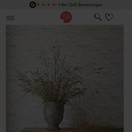
★
★
★
★
★
Bei 1245 Bewertungen
Zum Hauptinhalt springen