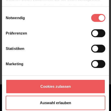
haben oder die sie im Rahmen Ihrer Nutzung der Dienste
Bewertungen
gesammelt haben.
Einwilligungsauswahl
Notwendig
FAQ
Teilen!
Präferenzen
Statistiken
Sie haben Fragen zum Produkt?
Frage stellen
Marketing
+49 (0)221 932 81 82
Cookies zulassen
★
★
★
★
★
Bei 1245 Bewertungen
Auswahl erlauben
Newsletter