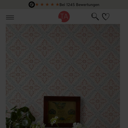
★
★
★
★
★
Bei 1245 Bewertungen
Zum Hauptinhalt springen