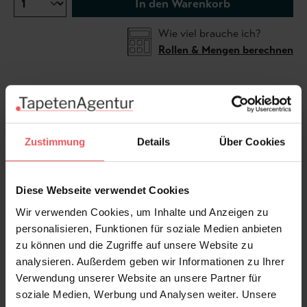
In den Warenkorb
Wie viel brauche ich?
Rollen & Mengen berechnen
Zarte Muster und romantisches Flair sind genau Ihr
Ding? Dann ist die Tapete Nyborg, col. 14 aus der
ANNO-Kollektion wahrscheinlich eines Ihrer neuen
Zustimmung
Details
Über Cookies
Lieblingsstücke, die an Ihren vier Wänden einziehen
wird. Das klassische Muster, welches wie kostbare
Diese Webseite verwendet Cookies
Brüsseler Spitze anmutet, präsentiert sich in feiner
Rautenanordnung. Das Weiß des Spitzenmusters
Wir verwenden Cookies, um Inhalte und Anzeigen zu
kommt durch die Hintergrundfarben Rot und Blau
personalisieren, Funktionen für soziale Medien anbieten
hervorragend zur Geltung, ohne aufdringlich zu
zu können und die Zugriffe auf unsere Website zu
wirken.
analysieren. Außerdem geben wir Informationen zu Ihrer
Verwendung unserer Website an unsere Partner für
soziale Medien, Werbung und Analysen weiter. Unsere
Produktdetails