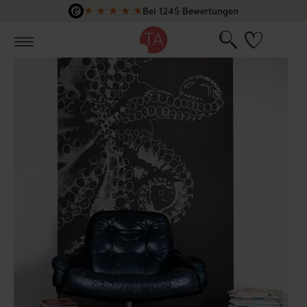
★
★
★
★
★
Bei 1245 Bewertungen
Zum Hauptinhalt springen