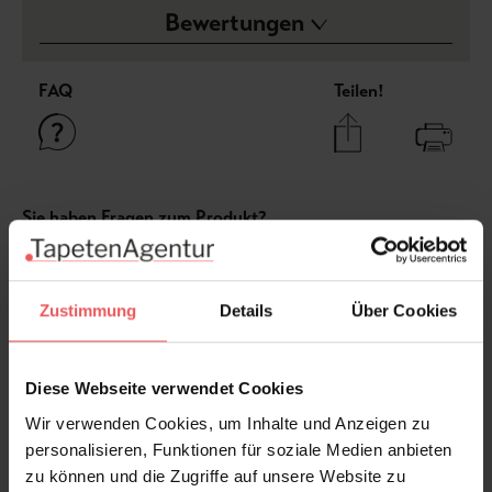
Bewertungen
FAQ
Teilen!
Sie haben Fragen zum Produkt?
Frage stellen
+49 (0)221 932 81 82
Zustimmung
Details
Über Cookies
Diese Webseite verwendet Cookies
Produktgalerie überspringen
Varianten
Wir verwenden Cookies, um Inhalte und Anzeigen zu
personalisieren, Funktionen für soziale Medien anbieten
zu können und die Zugriffe auf unsere Website zu