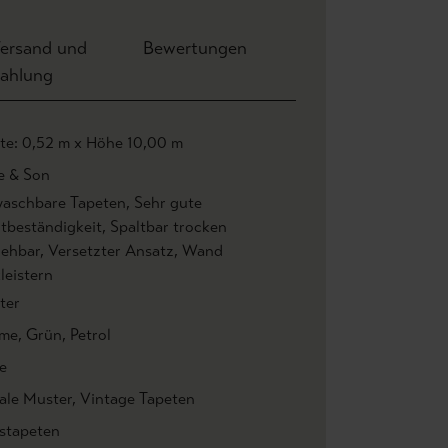
ersand und
Bewertungen
ahlung
ite: 0,52 m x Höhe 10,00 m
e & Son
aschbare Tapeten
, Sehr gute
htbeständigkeit
, Spaltbar trocken
iehbar
, Versetzter Ansatz
, Wand
leistern
ter
me
, Grün
, Petrol
e
rale Muster
, Vintage Tapeten
estapeten