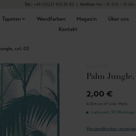
Tel.:
+49 (0)221 932 81 82
|
Hotline:
Mo – Fr 9.15 – 13 Uhr
Tapeten
Wandfarben
Magazin
Über uns
Kontakt
ungle, col. 02
COLE & SON
Palm Jungle, 
2,00 €
0,38 € pro m² |
inkl. MwSt.
Lieferzeit: 30 Werktage
Versandkosten anzeige