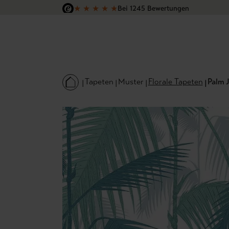
★
★
★
★
★
Bei 1245 Bewertungen
 Hauptinhalt springen
Zur Suche springen
Zur Hauptnavigation springen
Versandkostenfrei in Deutschland
Tapeten
Muster
Florale Tapeten
Palm J