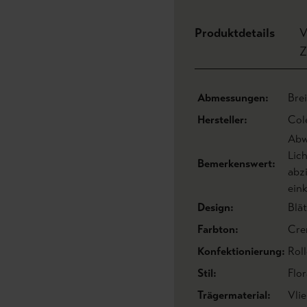
Produktdetails
V
Z
Abmessungen:
Bre
Hersteller:
Col
Abw
Lic
Bemerkenswert:
abz
eink
Design:
Blät
Farbton:
Cre
Konfektionierung:
Roll
Stil:
Flo
Trägermaterial:
Vli