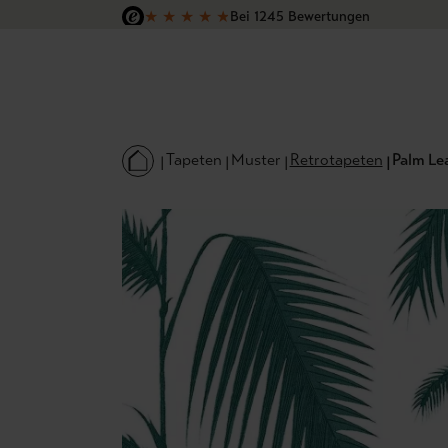
★
★
★
★
★
Bei 1245 Bewertungen
 Hauptinhalt springen
Zur Suche springen
Zur Hauptnavigation springen
Versandkostenfrei in Deutschland
Tapeten
Muster
Retrotapeten
Palm Lea