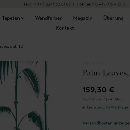
Tel.:
+49 (0)221 932 81 82
|
Hotline:
Mo – Fr 9.15 – 13 Uhr
Tapeten
Wandfarben
Magazin
Über uns
Kontakt
ves, col. 12
COLE & SON
Palm Leaves, 
159,30 €
30,63 € pro m² |
inkl. MwSt.
Lieferzeit: 10 Werktage
Versandkosten anzeige