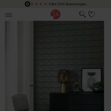
★
★
★
★
★
Bei 1245 Bewertungen
Zum Hauptinhalt springen