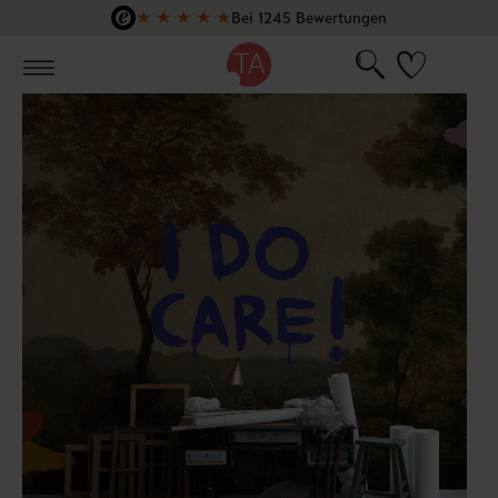
★
★
★
★
★
Bei 1245 Bewertungen
Zum Hauptinhalt springen