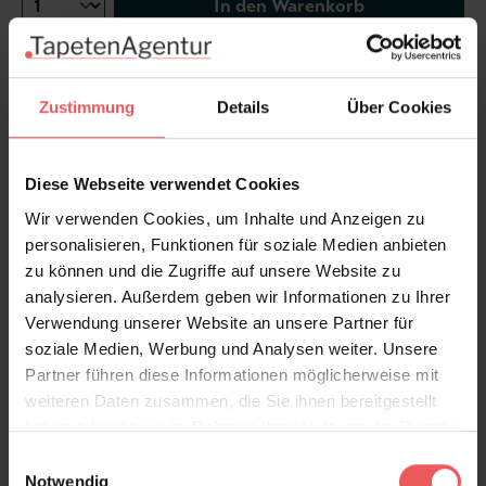
In den Warenkorb
Wie viel brauche ich?
Rollen & Mengen berechnen
Zustimmung
Details
Über Cookies
Aus der neuen Kollektion 2024 - WE CARE!
Diese Webseite verwendet Cookies
Wir verwenden Cookies, um Inhalte und Anzeigen zu
Produktdetails
personalisieren, Funktionen für soziale Medien anbieten
zu können und die Zugriffe auf unsere Website zu
Versand & Zahlung
analysieren. Außerdem geben wir Informationen zu Ihrer
Verwendung unserer Website an unsere Partner für
soziale Medien, Werbung und Analysen weiter. Unsere
Bewertungen
Partner führen diese Informationen möglicherweise mit
weiteren Daten zusammen, die Sie ihnen bereitgestellt
haben oder die sie im Rahmen Ihrer Nutzung der Dienste
FAQ
Teilen!
gesammelt haben.
Einwilligungsauswahl
Notwendig