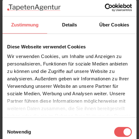
Produktdetails
Versand & Zahlung
Zustimmung
Details
Über Cookies
Bewertungen
Diese Webseite verwendet Cookies
Wir verwenden Cookies, um Inhalte und Anzeigen zu
FAQ
Teilen!
personalisieren, Funktionen für soziale Medien anbieten
zu können und die Zugriffe auf unsere Website zu
analysieren. Außerdem geben wir Informationen zu Ihrer
Verwendung unserer Website an unsere Partner für
Sie haben Fragen zum Produkt?
soziale Medien, Werbung und Analysen weiter. Unsere
Partner führen diese Informationen möglicherweise mit
Frage stellen
weiteren Daten zusammen, die Sie ihnen bereitgestellt
+49 (0)221 932 81 82
haben oder die sie im Rahmen Ihrer Nutzung der Dienste
gesammelt haben.
Einwilligungsauswahl
Notwendig