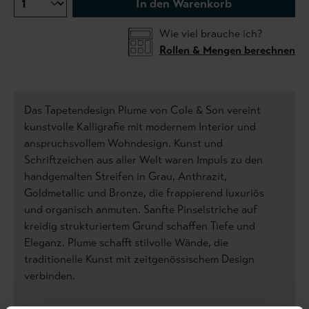
In den Warenkorb
Wie viel brauche ich?
Rollen & Mengen berechnen
Das Tapetendesign Plume von Cole & Son vereint
kunstvolle Kalligrafie mit modernem Interior und
anspruchsvollem Wohndesign. Kunst und
Schriftzeichen aus aller Welt waren Impuls zu den
handgemalten Streifen in Grau, Anthrazit,
Goldmetallic und Bronze, die frappierend luxuriös
und organisch anmuten. Sanfte Pinselstriche auf
kreidig strukturiertem Grund schaffen Tiefe und
Eleganz. Plume schafft stilvolle Wände, die
traditionelle Kunst mit zeitgenössischem Design
verbinden.