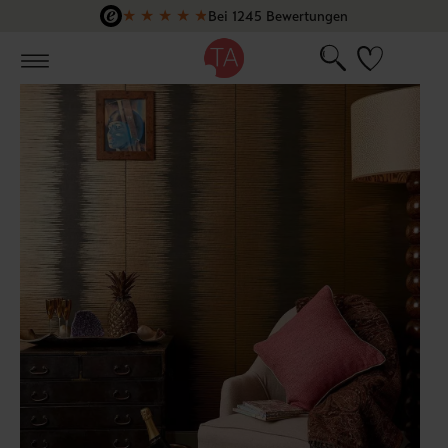
★
★
★
★
★
Bei 1245 Bewertungen
Zum Hauptinhalt springen