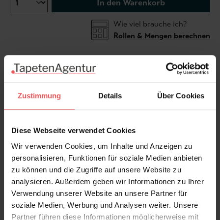
In den Warenkorb
Wie viel brauche ich?
Rollen & Mengen berechnen
Die Tapete Riviera col. 09. liefert Art-Déco-Feeling in
zarter, anmutiger Form. Dunkles Anthrazit, dazu
Zustimmung
Details
Über Cookies
zarte, elegante, geometrische Muster in Bronze –
edel, aber weder übertrieben noch aufdringlich. Das
Design macht jeden Raum sofort spannender. Er wirkt
Diese Webseite verwendet Cookies
modern, jedoch mit Retro-Vibe. Perfekt, wenn Sie eine
Wir verwenden Cookies, um Inhalte und Anzeigen zu
luxuriöse, grafische Akzentwand gestalten möchten,
personalisieren, Funktionen für soziale Medien anbieten
die leise und sofort die ganze Raumwirkung
zu können und die Zugriffe auf unsere Website zu
verändert..
analysieren. Außerdem geben wir Informationen zu Ihrer
Verwendung unserer Website an unsere Partner für
Produktdetails
soziale Medien, Werbung und Analysen weiter. Unsere
Partner führen diese Informationen möglicherweise mit