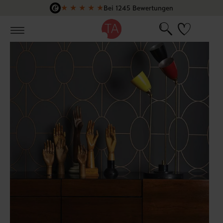
★
★
★
★
★
Bei 1245 Bewertungen
Zum Hauptinhalt springen