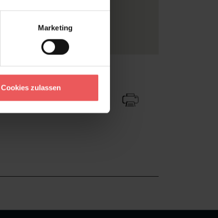
e
endstil
, Klassische Muster
Marketing
estapeten
Zu Favoriten
Teilen!
Cookies zulassen