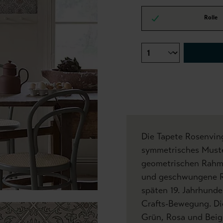
Rolle
Die Tapete Rosenvinge
symmetrisches Muste
geometrischen Rahmen
und geschwungene R
späten 19. Jahrhunder
Crafts-Bewegung. Di
Grün, Rosa und Beig