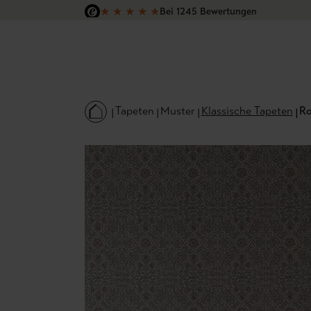
★
★
★
★
★
Bei 1245 Bewertungen
 Hauptinhalt springen
Zur Suche springen
Zur Hauptnavigation springen
Versandkostenfrei in Deutschland
Tapeten
Muster
Klassische Tapeten
Ro