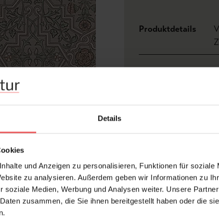
Produktdetails
V
Z
Abmessungen:
Bre
Rapport:
0,3
Hersteller:
Bor
Details
Ger
Bemerkenswert:
Seh
eink
Cookies
Design:
Blu
nhalte und Anzeigen zu personalisieren, Funktionen für soziale
Farbton:
Ant
Website zu analysieren. Außerdem geben wir Informationen zu I
Kleber:
Vlie
r soziale Medien, Werbung und Analysen weiter. Unsere Partner
 Daten zusammen, die Sie ihnen bereitgestellt haben oder die s
Kollektion:
AN
n.