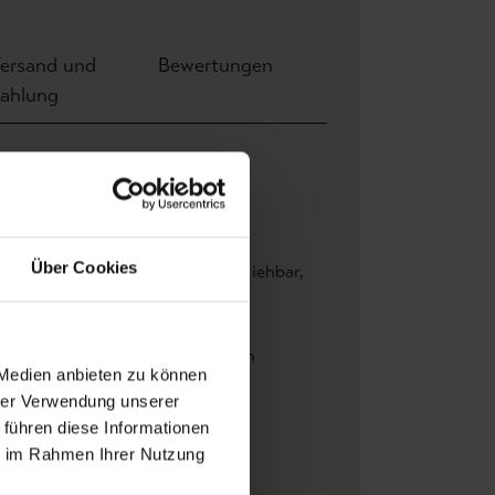
ersand und
Bewertungen
ahlung
ite: 0,53 m x Höhe 10,05 m
8 m
astapeter
Über Cookies
ader Ansatz
, Restlos trocken abziehbar
,
r gute Lichtbeständigkeit
, Wand
leistern
, Waschbeständig
men
, Ornamente Tapeten
, Ranken
 Medien anbieten zu können
hrazit
, Creme
, Grün
, Rosa
hrer Verwendung unserer
skleber
 führen diese Informationen
ie im Rahmen Ihrer Nutzung
NO