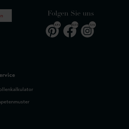
Folgen Sie uns
en
4,9 k
32,5 k
3,1 k
ervice
ollenkalkulator
apetenmuster