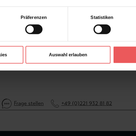
Konfektionierung:
Roll
Stil:
Jug
Präferenzen
Statistiken
Trägermaterial:
Vli
FAQ
ies
Auswahl erlauben
Frage stellen
+49 (0)221 932 81 82