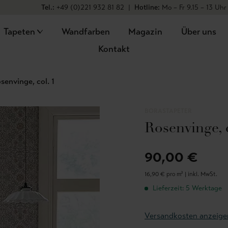
Tel.:
+49 (0)221 932 81 82
|
Hotline:
Mo – Fr 9.15 – 13 Uhr
Tapeten
Wandfarben
Magazin
Über uns
Kontakt
senvinge, col. 1
BORASTAPETER
Rosenvinge, c
90,00 €
16,90 € pro m² |
inkl. MwSt.
Lieferzeit: 5 Werktage
Versandkosten anzeige