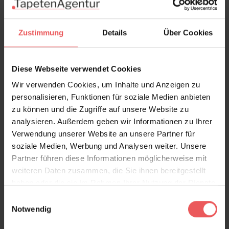
Versand & Zahlung
Zustimmung
Details
Über Cookies
Bewertungen
Diese Webseite verwendet Cookies
FAQ
Teilen!
Wir verwenden Cookies, um Inhalte und Anzeigen zu
personalisieren, Funktionen für soziale Medien anbieten
zu können und die Zugriffe auf unsere Website zu
analysieren. Außerdem geben wir Informationen zu Ihrer
Verwendung unserer Website an unsere Partner für
Sie haben Fragen zum Produkt?
soziale Medien, Werbung und Analysen weiter. Unsere
Frage stellen
Partner führen diese Informationen möglicherweise mit
+49 (0)221 932 81 82
weiteren Daten zusammen, die Sie ihnen bereitgestellt
haben oder die sie im Rahmen Ihrer Nutzung der Dienste
gesammelt haben.
Einwilligungsauswahl
Notwendig
Produktgalerie überspringen
Varianten