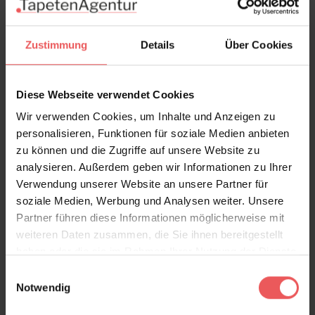
Versand & Zahlung
Zustimmung
Details
Über Cookies
Bewertungen
Diese Webseite verwendet Cookies
FAQ
Teilen!
Wir verwenden Cookies, um Inhalte und Anzeigen zu
personalisieren, Funktionen für soziale Medien anbieten
zu können und die Zugriffe auf unsere Website zu
analysieren. Außerdem geben wir Informationen zu Ihrer
Verwendung unserer Website an unsere Partner für
Sie haben Fragen zum Produkt?
soziale Medien, Werbung und Analysen weiter. Unsere
Frage stellen
Partner führen diese Informationen möglicherweise mit
+49 (0)221 932 81 82
weiteren Daten zusammen, die Sie ihnen bereitgestellt
haben oder die sie im Rahmen Ihrer Nutzung der Dienste
gesammelt haben.
Einwilligungsauswahl
Notwendig
Produktgalerie überspringen
Varianten