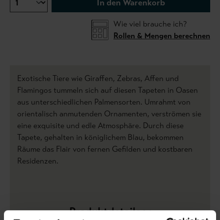
In den Warenkorb
Wie viel brauche ich?
Rollen & Mengen berechnen
Exotische Tiere wie Giraffen, Zebras, Affen und
Flamingos tummeln sich auf diesen Tapeten in Oasen
aus unterschiedlichen Palmensorten. Umrahmt von
orientalisch anmutenden Ornamenten, verströmen sie
eine exquisite und edle Atmosphäre. Durch diese
Tapete, gehalten in königlichem Blau, bekommen
Räume das Flair von fernen Gefilden und kostbaren
Residenzen.
Produktdetails